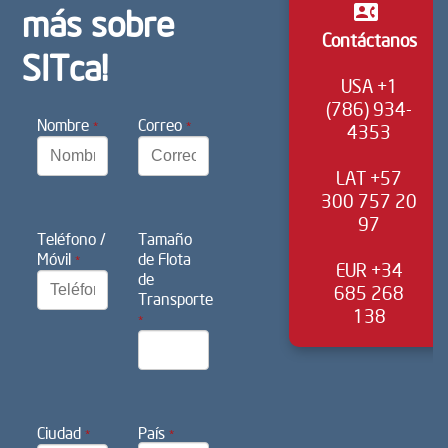
contact_phone
más sobre
Contáctanos
SITca!
USA +1
(786) 934-
Nombre
Correo
*
*
4353
LAT +57
300 757 20
97
Teléfono /
Tamaño
Móvil
de Flota
*
EUR +34
de
685 268
Transporte
138
*
Ciudad
País
*
*