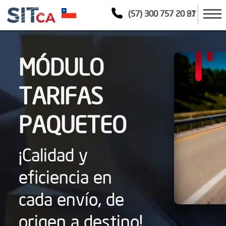
(57) 300 757 20 21
(57) 300 757 20 97
MÓDULO
TARIFAS
PAQUETEO
¡Calidad y
eficiencia en
cada envío, de
origen a destino!