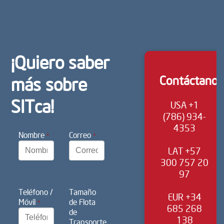
¡Quiero saber
Contáctanos
más sobre
SITca!
USA +1
(786) 934-
4353
Nombre
Correo
*
*
LAT +57
300 757 20
97
Teléfono /
Tamaño
EUR +34
Móvil
de Flota
*
685 268
de
138
Transporte