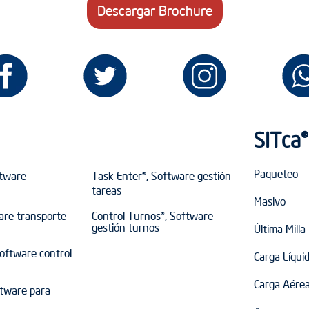
Descargar Brochure
SITca®
Paqueteo
ftware
Task Enter®, Software gestión
tareas
Masivo
are transporte
Control Turnos®, Software
gestión turnos
Última Milla
Software control
Carga Líqui
Carga Aére
ftware para