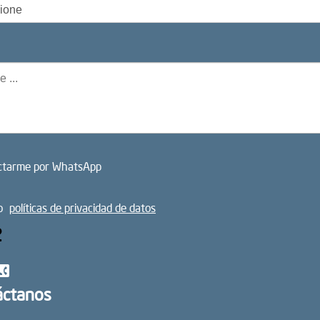
ctarme por WhatsApp
o
políticas de privacidad de datos
2
act_phone
áctanos