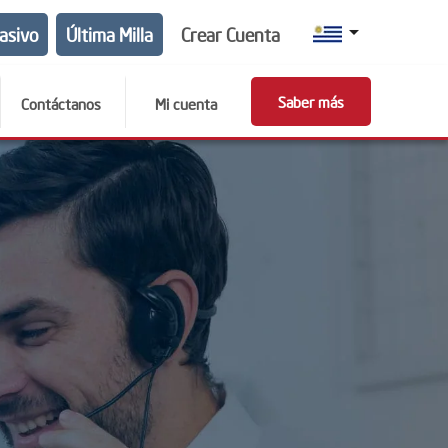
arrow_drop_down
asivo
Última Milla
Crear Cuenta
Saber más
Contáctanos
Mi cuenta