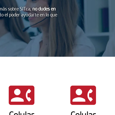
 más sobre SITca,
no dudes en
o el poder ayudarte en lo que
contact_phone
contact_phone
Celular
Celular