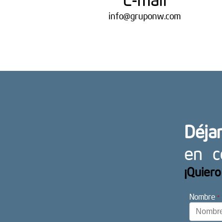
info@gruponw.com
Déjan
en c
¡Quiero
Nombre
*