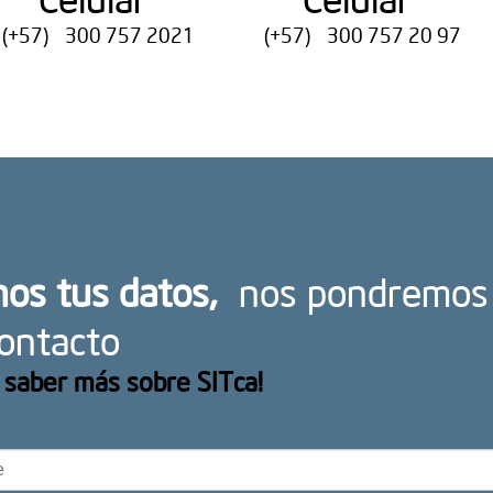
(+57) 300 757 2021
(+57) 300 757 20 97
os tus datos,
nos pondremos
ontacto
 saber más sobre SITca!