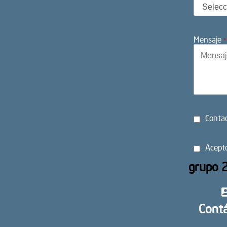
Mensaje
*
Conta
Acept
grupo 
cont
Cont