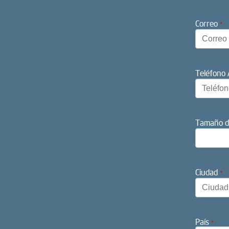
Correo
*
Teléfono 
Tamaño d
Ciudad
*
País
*