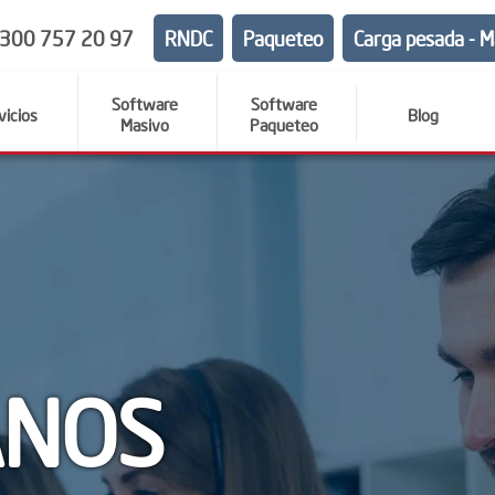
 300 757 20 97
RNDC
Paqueteo
Carga pesada - M
Software
Software
vicios
Blog
Masivo
Paqueteo
ANOS