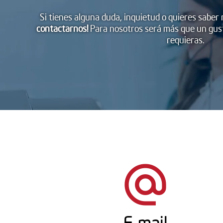
Si tienes alguna duda, inquietud o quieres saber
contactarnos!
Para nosotros será más que un gust
requieras.
alternate_email
E-mail