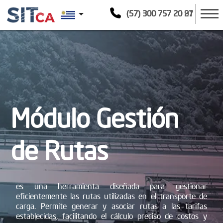
arrow_drop_down
(57) 300 757 20 21
(57) 300 757 20 97
Módulo Gestión
de Rutas
es una herramienta diseñada para gestionar
eficientemente las rutas utilizadas en el transporte de
carga. Permite generar y asociar rutas a las tarifas
establecidas, facilitando el cálculo preciso de costos y