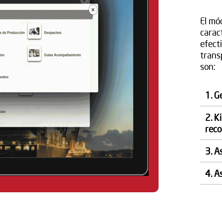
El mó
carac
efecti
trans
son:
1. G
2. K
reco
3. A
4. A