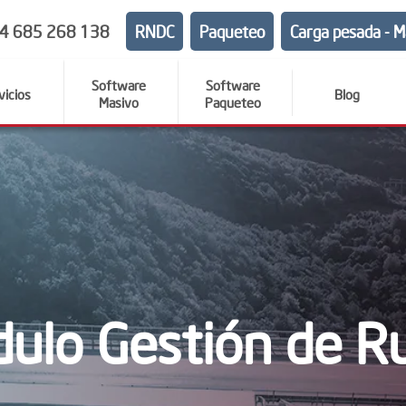
4 685 268 138
RNDC
Paqueteo
Carga pesada - M
Software
Software
vicios
Blog
Masivo
Paqueteo
ulo Gestión de R