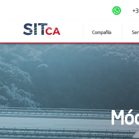
+3
Compañía
Ser
Mód