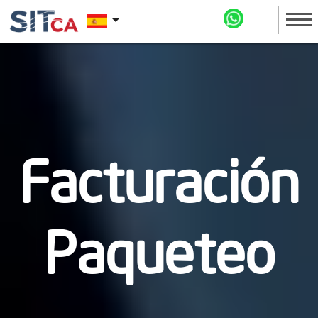
arrow_drop_down
Facturación
Paqueteo