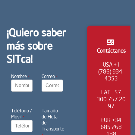
¡Quiero saber
contact_phone
más sobre
Contáctanos
SITca!
USA +1
(786) 934-
Nombre
Correo
*
*
4353
LAT +57
300 757 20
97
Teléfono /
Tamaño
Móvil
de Flota
*
EUR +34
de
685 268
Transporte
138
*