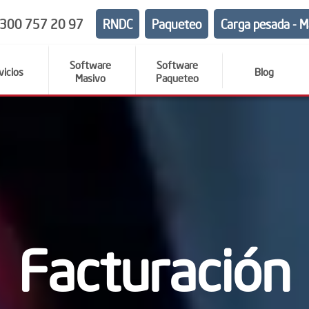
 300 757 20 97
RNDC
Paqueteo
Carga pesada - M
Software
Software
vicios
Blog
Masivo
Paqueteo
Facturación