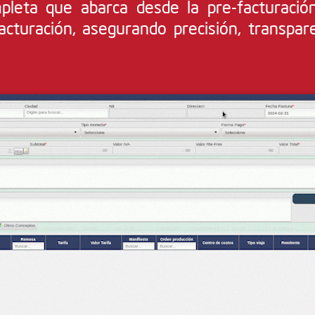
pleta que abarca desde la pre-facturació
acturación, asegurando precisión, transpare