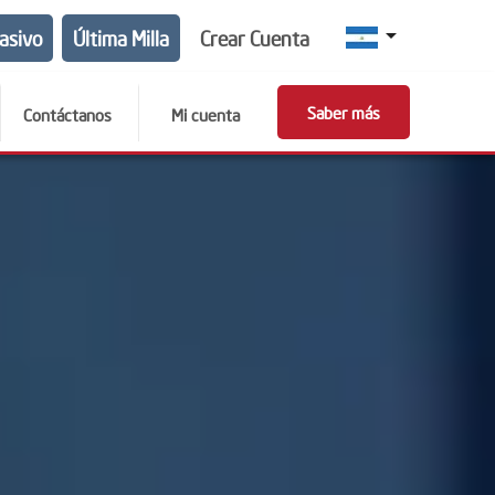
arrow_drop_down
asivo
Última Milla
Crear Cuenta
Saber más
Contáctanos
Mi cuenta