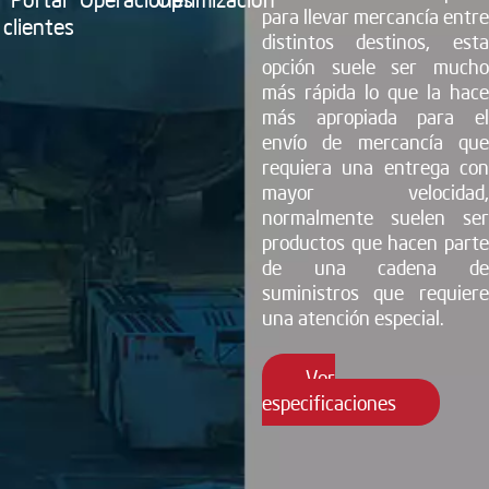
para llevar mercancía entre
clientes
distintos destinos, esta
opción suele ser mucho
más rápida lo que la hace
más apropiada para el
envío de mercancía que
requiera una entrega con
mayor velocidad,
normalmente suelen ser
productos que hacen parte
de una cadena de
suministros que requiere
una atención especial.
Ver
especificaciones