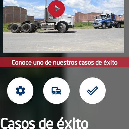
play_circle_filled
Conoce uno de nuestros casos de éxito
settings
commute
done_outline
Casos de éxito