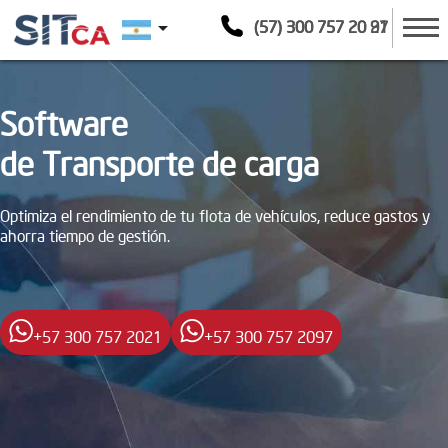
arrow_drop_down
(57) 300 757 20 21
(57) 300 757 20 97
Software
de Transporte de carga
Optimiza el rendimiento de tu flota de vehículos, reduce gastos y
ahorra tiempo de gestión.
+57 300 757 2021
+57 300 757 2097