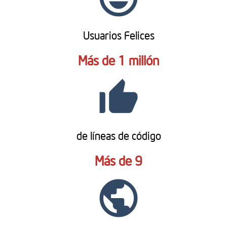
Usuarios Felices
Más de 1 millón
thumb_up_alt
de líneas de código
Más de 9
public