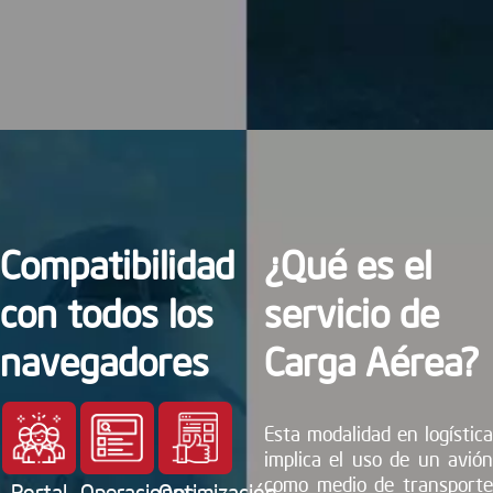
Compatibilidad
¿Qué es el
con todos los
servicio de
navegadores
Carga Aérea?
Esta modalidad en logística
implica el uso de un avión
como medio de transporte
Portal
Operaciones
Optimización