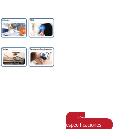
del módulo
servicio de
Masivo?
Clientes
CRM
Esta modalidad de
transporte se caracteriza
por transportar grandes
cantidades de mercancía a
distintas ciudades y/o
Tarifas
Remitentes
poblaciones del país, por
–
medio de un despacho
Destinatarios
generado para un solo
cliente con un vehículo
asociado.
Ver
especificaciones