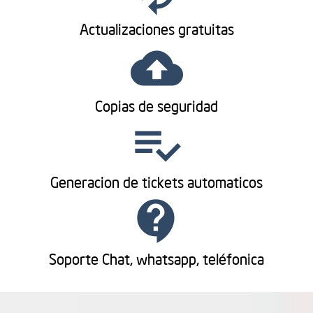
Actualizaciones gratuitas
cloud_upload
Copias de seguridad
playlist_add_check
Generacion de tickets automaticos
contact_support
Soporte Chat, whatsapp, teléfonica