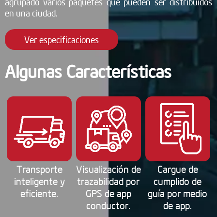
agrupado varios paquetes que pueden ser distribuidos
en una ciudad.
Ver especificaciones
Algunas Características
Transporte
Visualización de
Cargue de
inteligente y
trazabilidad por
cumplido de
eficiente.
GPS de app
guía por medio
conductor.
de app.