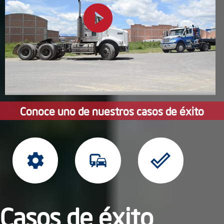
play_circle_filled
Conoce uno de nuestros casos de éxito
settings
commute
done_outline
Casos de éxito