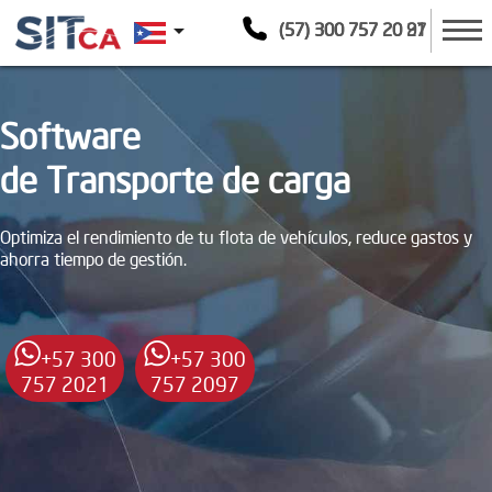
arrow_drop_down
(57) 300 757 20 21
(57) 300 757 20 97
Software
de Transporte de carga
Optimiza el rendimiento de tu flota de vehículos, reduce gastos y
ahorra tiempo de gestión.
+57 300
+57 300
757 2021
757 2097