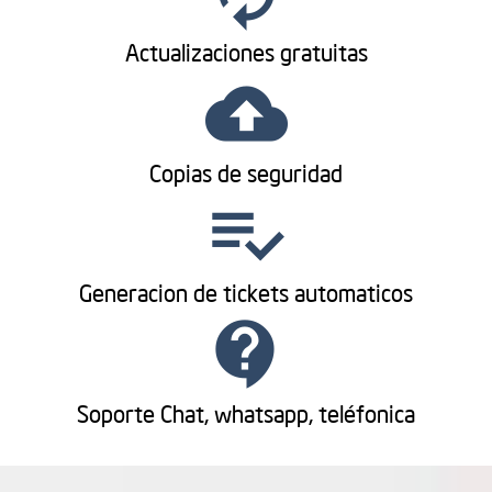
Actualizaciones gratuitas
cloud_upload
Copias de seguridad
playlist_add_check
Generacion de tickets automaticos
contact_support
Soporte Chat, whatsapp, teléfonica