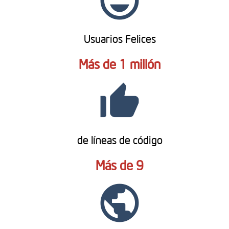
sentiment_very_satisfied
Usuarios Felices
Más de 1 millón
thumb_up_alt
de líneas de código
Más de 9
public