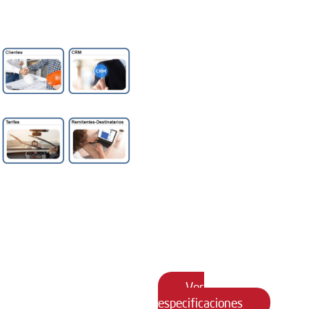
del módulo
servicio de
Masivo?
Clientes
CRM
Esta modalidad de
transporte se caracteriza
por transportar grandes
cantidades de mercancía a
distintas ciudades y/o
Tarifas
Remitentes
poblaciones del país, por
–
medio de un despacho
Destinatarios
generado para un solo
cliente con un vehículo
asociado.
Ver
especificaciones