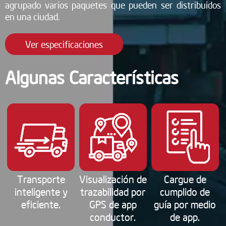
agrupado varios paquetes que pueden ser distribuidos
en una ciudad.
Ver especificaciones
Algunas Características
Transporte
Visualización de
Cargue de
inteligente y
trazabilidad por
cumplido de
eficiente.
GPS de app
guía por medio
conductor.
de app.