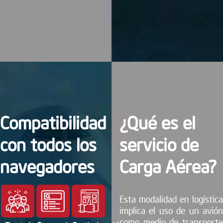
Compatibilidad
¿Qué es el
con todos los
servicio de
navegadores
Carga Aérea?
Esta modalidad en logística
implica el uso de un avión
como medio de transporte