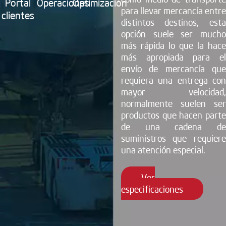
Portal
Operaciones
Optimización
para llevar mercancía entre
clientes
distintos destinos, esta
opción suele ser mucho
más rápida lo que la hace
más apropiada para el
envío de mercancía que
requiera una entrega con
mayor velocidad,
normalmente suelen ser
productos que hacen parte
de una cadena de
suministros que requiere
una atención especial.
Ver
especificaciones